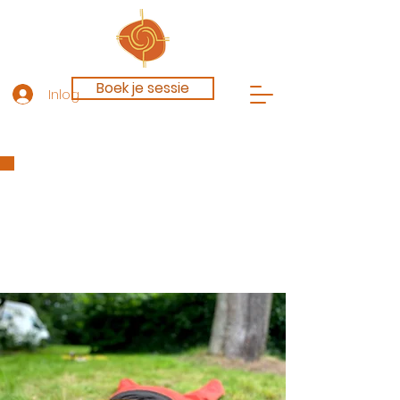
Boek je sessie
Inloggen
Luister & voel
"Je lichaam is je stemvork"