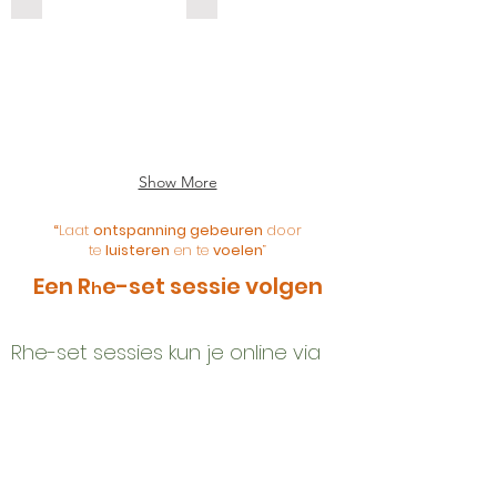
Showing
Togetherness
restrictions
makes
and
everything
blockages
easier
so
they
can
change.
Show More
“
Laat
ontspanning gebeuren
door
te
luisteren
en te
voelen
”
Een R
e-set sessie volgen
h
Rhe-set sessies kun je online via
zoom of tijdens live workshops en
retreats volgen. De sessies
worden gegeven en begeleid
door
mij
met soms de steun van