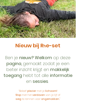
Nieuw bij R
e-set
h
Ben je
nieuw? W
elkom
op deze
pagina,
gemaakt zodat je een
beter inzicht krijgt en
makkelijk
toegang
hebt tot alle
informatie
en
sessies
.
“Beleef
plezier
met je
lichaam!
Stop
met het
verdoven
van je lijf of
weg
te rennen
voor
ongemakken.
"