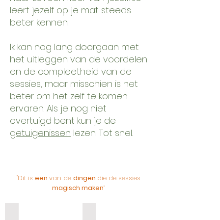
leert jezelf op je mat steeds
beter kennen.
Ik kan nog lang doorgaan met
het uitleggen van de voordelen
en de compleetheid van de
sessies, maar misschien is het
beter om het zelf te komen
ervaren. Als je nog niet
overtuigd bent kun je de
getuigenissen
lezen. Tot snel.
"Dit is
een
van de
dingen
die de sessies
magisch maken
”
Ask a higher potential
Group work