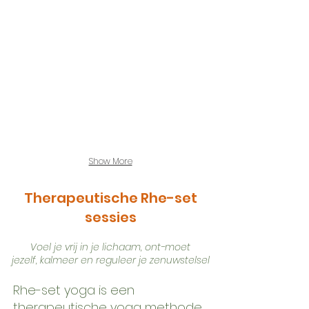
Kalmeer je zenuwstelsel
Nodig je lichaam uit
Benen
Nek
omhoog
rotatie,
tegen
arm
de
en
muur
handwerk
Show More
Therapeutische Rhe-set
sessies
Voel je vrij in je lichaam,
ont-moet
jezelf,
kalmeer en reguleer je
zenuwstelsel
Rhe-set yoga is een
therapeutische yoga methode.