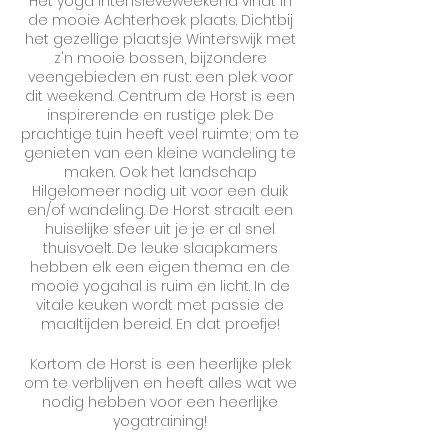
Het yoga intensieveweekend vindt in
de mooie Achterhoek plaats. Dichtbij
het gezellige plaatsje Winterswijk met
z'n mooie bossen, bijzondere
veengebieden en rust: een plek voor
dit weekend. Centrum de Horst is een
inspirerende en rustige plek. De
prachtige tuin heeft veel ruimte; om te
genieten van een kleine wandeling te
maken. Ook het landschap
Hilgelomeer nodig uit voor een duik
en/of wandeling. De Horst straalt een
huiselijke sfeer uit je je er al snel
thuisvoelt. De leuke slaapkamers
hebben elk een eigen thema en de
mooie yogahal is ruim en licht. In de
vitale keuken wordt met passie de
maaltijden bereid. En dat proefje!
Kortom de Horst is een heerlijke plek
om te verblijven en heeft alles wat we
nodig hebben voor een heerlijke
yogatraining!