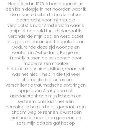
Nederland in 1976. Ik ben opgericht in
een klein dorpje in het noorden waar ik
de meeste buiten tijd in de natuur
doorbracht. Voor mijn studie
verplaatst ik naar Amsterdam waar ik
mij niet bepaald thuis helemaal. Ik
veranderde mijn pad en werd actief
als gids en buitensport begeleidster.
Gedurende deze tijd woonde en
werkte ik in Zwitserland, België en
Frankrijk tussen de seizoenen door
mooie reizen maakte.
Het klinkt misschien idyllisch, maar dat
was het niet. Ik heb in die tijd veel
lichamelijke blessures en
verschillende traumatische ervaringen
opgelopen. Als ik geen sch
aandachtonk aan mijn lichaam en
systeem, ontstaan ​​het een
neurologische pijn heeft gemaakt mijn
lichaam weg te rennen. Ik wist toen
niet hoe ik mezelf kon genezen en
zelfs mijn dokters gaf het op.