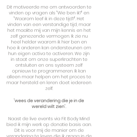
Dit motiveerde me om antwoorden te
vinden op vragen als "Wie ben ik?" en
"Waarom leef ik in deze tijd?". Het
vinden van een verstandige tijd, maar
het maakte mij van mijn kennis en het
zelf genezende vermogen. Ik zie nu
heel helder waarom ik hier ben en
hoe ik anderen kan ondersteunen om
hun eigen activa te activeren. We zijn
in staat om onze superkrachten te
ontsluiten en ons systeem zelf
opnieuw te programmeren. Ik kan
alleen maar helpen om het proces te
maar hersteld en leren doet iedereen
zelf.
'wees de verandering die je in de
wereld wilt zien'.
Naast de live events via Fit Body Mind
bied ik mijn werk op donatie basis aan.
Dit is voor mij de manier om de
verandering te leven die ik graag in de