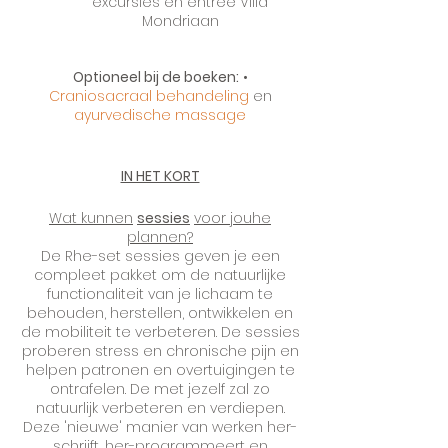
excursies en entree Villa
Mondriaan
Optioneel bij de boeken:
•
Craniosacraal behandeling
en
ayurvedische massage
IN HET KORT
Wat kunnen
sessies
voor jouhe
plannen?
De Rhe-set sessies geven je een
compleet pakket om de natuurlijke
functionaliteit van je lichaam te
behouden, herstellen, ontwikkelen en
de mobiliteit te verbeteren. De sessies
proberen stress en chronische pijn en
helpen patronen en overtuigingen te
ontrafelen. De met jezelf zal zo
natuurlijk verbeteren en verdiepen.
Deze 'nieuwe' manier van werken her-
schrijft, her-programmeert en