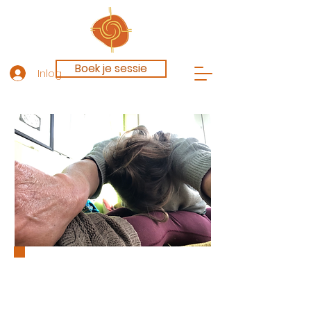
Boek je sessie
Inloggen
Rug
& algemeen
ongemak