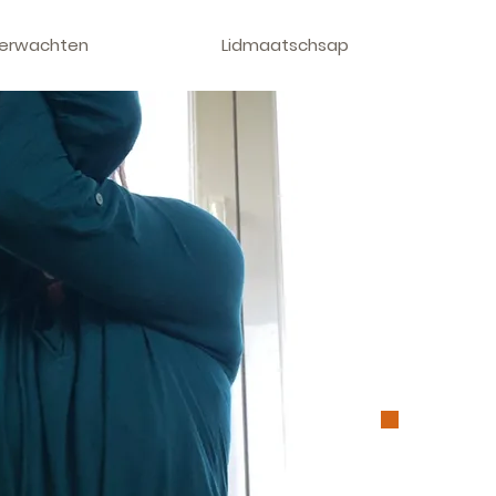
verwachten
Lidmaatschsap
R