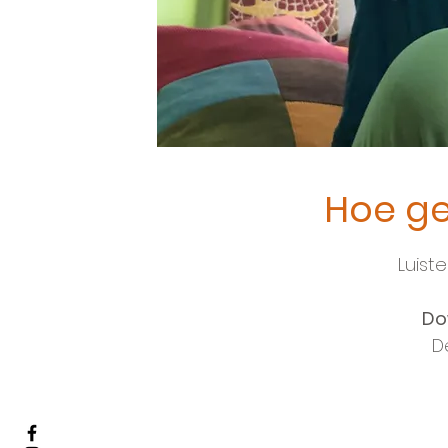
Hoe ge
Luist
Do
D