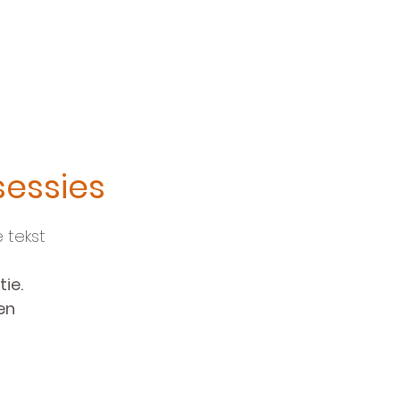
essies
 tekst
tie.
en