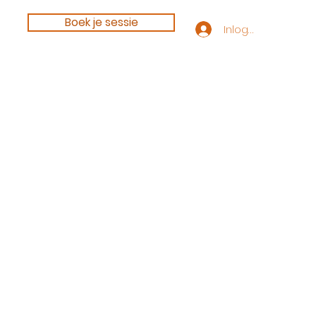
Boek je sessie
Inloggen
he-set
creaties