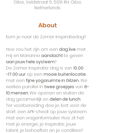
Gilze, Veldstraat 5, 5126 RH, Gilze,
Netherlands
About
Hoe zou het zijn om een 
dag live
 met 
mij en Marianne 
aandacht 
te geven 
aan jouw hele systeem
? 
De Zomer inspiratie-dag is van 
10.00 
-17.00 uur
 op een 
mooie buitenlocatie
met een 
fijne yogaruimte in Gilzen. 
We 
werken parallel in 
twee groepjes
 van 
6-
10 mensen
. We openen en sluiten de 
dag gezamenlijk en 
delen de lunch
.
Ter voorbereiding doe je, kort voor de 
start, een APK-check op jouw systeem 
met een vragenformulier. Hoe zit het 
met je energie, je inspiratie, jouw 
talent, je behoeften en je condities? 