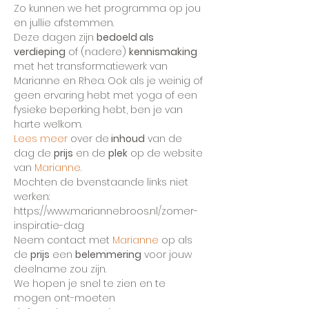
Zo kunnen we het programma op jou 
en jullie afstemmen.
Deze dagen zijn 
bedoeld als 
verdieping
 of (nadere) 
kennismaking
met het transformatiewerk van 
Marianne en Rhea. Ook als je weinig of 
geen ervaring hebt met yoga of een 
fysieke beperking hebt, ben je van 
harte welkom. 
Lees meer
 over de
 inhoud
 van de 
dag de 
prijs
 en de 
plek
 op de website 
van 
Marianne
. 
Mochten de bvenstaande links niet 
werken: 
https://www.mariannebroos.nl/zomer-
inspiratie-dag
Neem contact met 
Marianne
 op als 
de 
prijs
 een 
belemmering
 voor jouw 
deelname zou zijn.
We hopen je snel te zien en te 
mogen ont-moeten